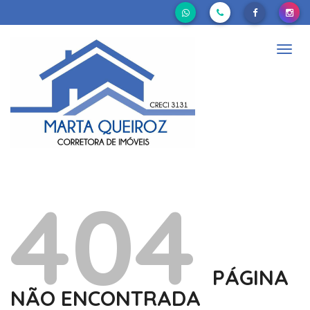
Nave
404
PÁGINA
NÃO ENCONTRADA