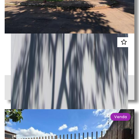
Casa Térrea
Vila Rica
Campo Grande / MS
R$ 860.000,00
SUÍTES
QUARTOS
BANHEIROS
3
3
2
Venda