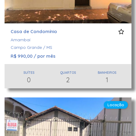
Casa de Condomínio
Amambaí
Campo Grande / MS
R$ 990,00 / por mês
SUÍTES
QUARTOS
BANHEIROS
0
2
1
Locação