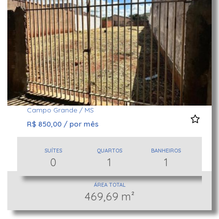
Casa Térrea
Jardim Seminário
Campo Grande / MS
Terreno
R$ 1.600,00 / por mês
Vila Alba
Campo Grande / MS
SUÍTES
QUARTOS
BANHEIROS
R$ 400.000,00
0
2
1
ÁREA TOTAL
469,69 m²