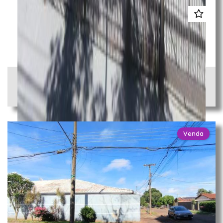
Área
Vila Progresso
Campo Grande / MS
R$ 2.600.000,00
ÁREA TOTAL
1.944,00 m²
Venda